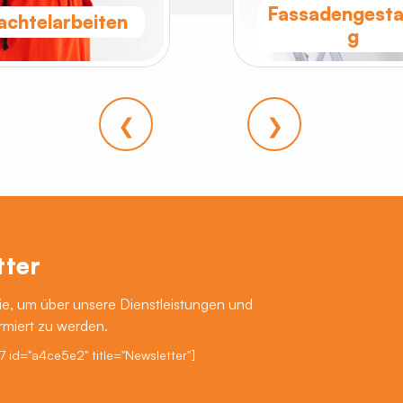
Fassadengesta
achtelarbeiten
g
❮
❯
tter
e, um über unsere Dienstleistungen und
rmiert zu werden.
7 id="a4ce5e2" title="Newsletter"]