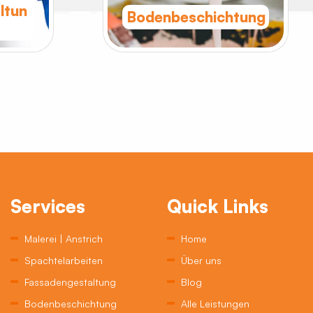
ltun
Bodenbeschichtung
Services
Quick Links
Malerei | Anstrich
Home
Spachtelarbeiten
Über uns
Fassadengestaltung
Blog
Bodenbeschichtung
Alle Leistungen