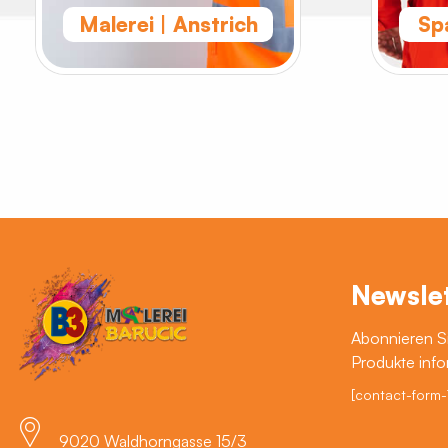
Malerei | Anstrich
Sp
Newsle
Abonnieren Si
Produkte info
[contact-form-
9020 Waldhorngasse 15/3